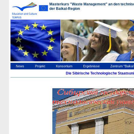
Masterkurs "Waste Management" an den technisc
der Baikal-Region
News
Projekt
Konsortium
Ergebnisse
Zentrum "Baika
Die Sibirische Technologische Staatsuni