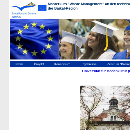
Masterkurs "Waste Management" an den technisc
der Baikal-Region
News
Projekt
Konsortium
Ergebnisse
Zentrum "Baika
Universität für Bodenkultur